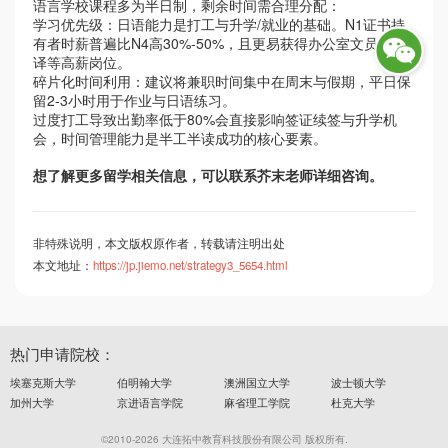
语言学校课程多为半日制，剩余时间需合理分配：
学习优先级：日语能力是打工与升学
/
就业的基础。
N1
证书持
有者时薪普遍比
N4
高
30%-50%
，且更易获得办公室文员、翻
译等高薪岗位。
碎片化时间利用：建议将兼职时间集中在周末与假期，平日保
留
2-3
小时用于作业与日语练习。
过度打工导致
出勤率低于
80%
会直接影响签证续签与升学机
会，时间管理能力是半工半读成功的核心要素。
想了解更多留学相关信息，可以联系芥末老师详细咨询。
非特殊说明，本文版权原作者，转载请注明出处
本文地址：
https://jp.jiemo.net/strategy3_5654.html
热门申请院校：
埃塞克斯大学
伯明翰大学
澳洲国立大学
波士顿大学
加州大学
京进语言学院
麻省理工学院
杜克大学
©2010-2026 大连拓中教育科技股份有限公司 版权所有.