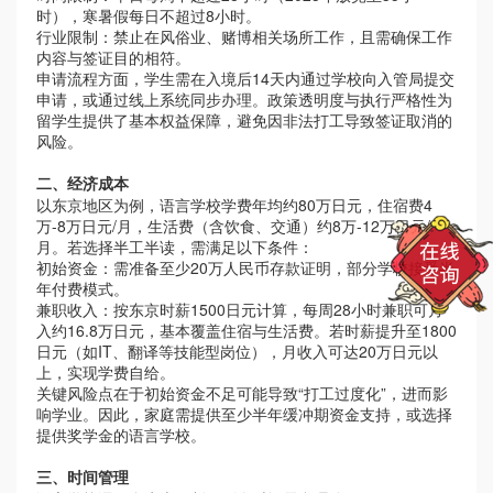
时），寒暑假每日不超过
8
小时。
行业限制：禁止在风俗业、赌博相关场所工作，且需确保工作
内容与签证目的相符。
申请流程方面，学生需在入境后
14
天内通过学校向入管局提交
申请，或通过线上系统同步办理。政策透明度与执行严格性为
留学生提供了基本权益保障，避免因非法打工导致签证取消的
风险。
二、经济成本
以东京地区为例，语言学校学费年均约
80
万日元，住宿费
4
万
-8
万日元
/
月，生活费（含饮食、交通）约
8
万
-12
万日元
/
月。若选择半工半读，需满足以下条件：
初始资金：需准备至少
20
万人民币存款证明，部分学校接受半
年付费模式。
兼职收入：按东京时薪
1500
日元计算，每周
28
小时兼职可月
入约
16.8
万日元，基本覆盖住宿与生活费。若时薪提升至
1800
日元（如
IT
、翻译等技能型岗位），月收入可达
20
万日元以
上，实现学费自给。
关键风险点在于初始资金不足可能导致
“打工过度化”，进而影
响学业。因此，家庭需提供至少半年缓冲期资金支持，或选择
提供奖学金的语言学校。
三、时间管理