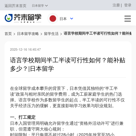
|
注册
登录
返回芥末首页
日本留学
日本
语言学校期间半工半读可行性如何？能补贴多
首页
>
日本留学攻略
>
留学生活
>
日本
韩国
2025-12-16 16:45:47
语言学校期间半工半读可行性如何？能补贴
英国
多少？|日本留学
新加坡
在全球留学成本攀升的背景下，日本凭借其独特的
“半工半
马来西亚
读”政策与相对亲民的留学费用，成为工薪家庭学生的热门选
择。语言学校作为多数留学生的起点，半工半读的可行性不仅
澳大利亚
关乎经济压力的缓解，更直接影响学习效果与职业规划。
中国香港
一、打工规定
日本入国管理局明确允许留学生通过
“资格外活动许可”进行兼
职，但需遵守两大核心规则：
时间限制：平日每周不超过
28
小时（
2025
年放宽至
35
小