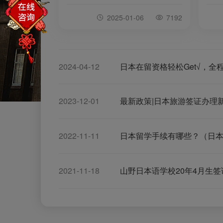
而设立的一种特殊在留资格。它不仅
看~
2025-01-06
7192
适用于科学技术领域的人才，也涵盖
了经营管理等其他专业领域的专业人
士。与普通的工作签证相比，高度人
才签证具有显著的优势，除了更短的
申请永住权的时间外，还有更宽松的
就业转换条件以及家庭成员获得工作
2024-04-12
日本在留资格轻松Get√，全
许可的可能性增加等。高度人才签证
的特点1.打分机制：申请人需要根据
自身的学历、职业经验、年收入等因
素进行评分，总分达到70分以上即符
2023-12-01
最新政策|日本旅游签证办理
合申请资格；如果得分达到80分，则
可以在一年后申请永住权。
2022-11-11
日本留学手续有哪些？（日
2021-11-18
山野日本语学校20年4月生