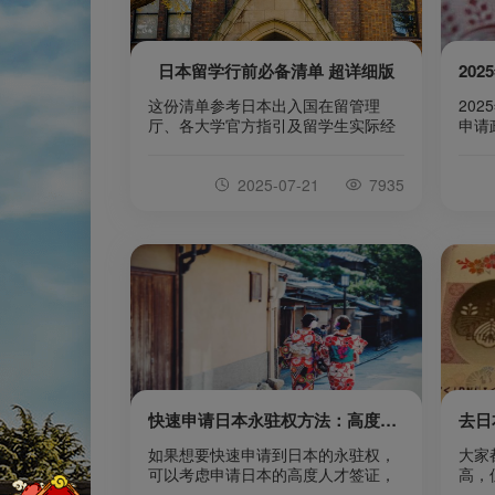
日本留学行前必备清单 超详细版
这份清单参考日本出入国在留管理
20
厅、各大学官方指引及留学生实际经
申请
验汇总而成，涵盖证件、资金、生
赴日
活、学习、电子设备五大必带模块，
小事
2025-07-21
7935
助你轻装上阵，顺利开启日本留学新
审查
生活。
生了
紧”
你也
文章
探最
握申
签证
快速申请日本永驻权方法：高度人才签证加分校|日本留学
如果想要快速申请到日本的永驻权，
大家
可以考虑申请日本的高度人才签证，
高，
这是日本政府为了吸引全球优秀人才
那么