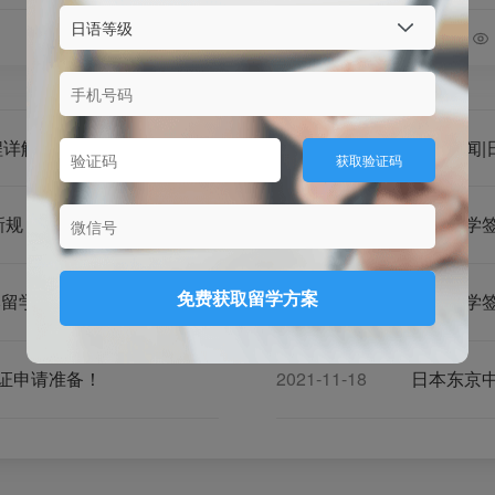
得至少F级证书，以增强签证申
2024-05-17
6606
2024-04-28
可靠性，降低拒签风险。 2. 就
书：这是日本入国管理局了解学
学动机的关键文档，需重点阐述
内容： - 选择赴日留学的原因； 
日本的学习计划和目标； - 毕业
职业规划或进一步深造打算。
程详解带你告别拒签烦恼
2024-03-28
获取验证码
新规
2022-11-14
日本留学
免费获取留学方案
本留学攻略）
2022-08-22
日本留学
签证申请准备！
2021-11-18