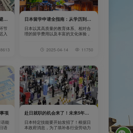
日本留学支付学费注意事项（避坑指南）
日本留学申请全指南：从学历到语言能力的必备条件
环节
日本以其高质量的教育体系、相对合
迟入
理的留学费用以及丰富的文化体验，
下是
吸引了越来越多的国际学生。然而，
1.确
不同学历层级的留学申请条件各不相
8613
2025-04-14
11750
学校
同，许多学生因不了解具体要求而错
，警惕
失机会。本文将详细介绍日本留学的
代缴学
基本申请条件，涵盖学历要求、语言
被骗数
能力、年龄限制等关键信息，帮助你
等名
明确自己的入学门槛，顺利规划留学
收款账
之路。一、日本留学的基本申请条件
校通常
无论申请语言学校、专门学校、大学
消
还是研究生院，以下条件是普遍要
求：1.学历要求高
事项
赴日就职的机会来了！未来5年日本政府将招收80多万外国人！
日语能
日本特定技能要开始发招了！根据日
日语
本政府消息，为了填补各行业劳动力
并取
的不足，从2024年开始，未来5年，