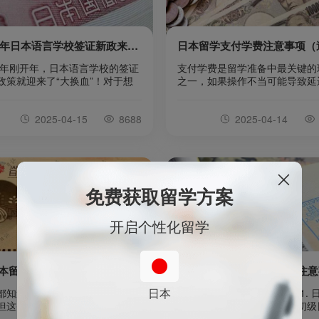
2025年日本语言学校签证新政来了！通过率大变身，你准备好了吗？
25年刚开年，日本语言学校的签证
支付学费是留学准备中最关键的
政策就迎来了“大换血”！对于想
之一，如果操作不当可能导致延
留学的同学来说，这可不是一件
学、资金损失甚至签证问题。以
。新政策不仅调整了申请材料和
支付学费时必须注意的7大要点：
2025-04-15
8688
2025-04-14
标准，连签证的通过率也悄悄发
认学校官方账户信息✅必须通过
变化。到底是“放宽”了还是“收
官网/录取通知书获取账户信息
了？哪些申请人更容易通过？如果
诈骗邮件伪造账户❌切勿轻信"
在计划走进日语的世界，那这篇
费优惠"等中介服务（曾有学生
一定要看到底——我们将带你一
十万日元）��例：早稻田EDU
新政策背后的门道，帮你抢先掌
校会在官网明确标注"唯一官方
免费获取留学方案
请先机！1.领区（北京/上海等）
户"2.关注汇款截止日期日本学
通过率对比：✅2024年签证通
规定严格缴费期限（逾期可能取
开启个性化留学
去日本留学，如何提高签证通过率呢？
日本留学签证办理技巧及注意
日本
都知道日本留学签证的过签率很
一、日本留学签证办理技巧 1. 
但这并不代表一定不会被拒签，
力：赴日留学通常要求具备初级
如何提高签证通过率呢？咱往下
水平，建议提前参加E.F级考试