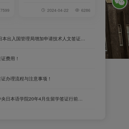
请的
日本将招募超过80万外国人在特定技
7599
2024-04-22
6286
学理由
能岗位就业，这些岗位主要集中在建
生留
筑业、制造业、运输业和农业等领
以下
域。
- 在
后的
时事新闻|日本出入国管理局增加申请技术人文签证的提交材料
签证费用！
签证办理流程与注意事项！
日本东京中央日本语学院20年4月生留学签证行前准备！