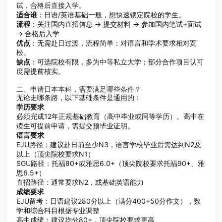
试，合格后直接入学。
适合谁
：日语/英语基础一般，想快速锁定院校的学生。
流程
：关注国内直招信息 → 提交材料 → 参加国内笔试+面试
→ 合格后入学
优点
：无需赴日过渡，流程简单；对语言和学术要求相对宽
松。
缺点
：可选院校有限，多为中等私立大学；部分合作项目认可
度需提前核实。
二、申请日本本科，需要满足哪些条件？
无论走哪条路，以下基础条件是通用的：
学历要求
必须完成12年正规基础教育（高中毕业或同等学历）。高中在
读生可提前申请，需提交预毕业证明。
语言要求
EJU路径：建议赴日前至少N3，语言学校毕业后需达到N2及
以上（顶尖院校要求N1）
SGU路径：托福80+或雅思6.0+（顶尖院校要求托福90+、雅
思6.5+）
直招路径：通常要求N2，或基础英语能力
成绩要求
EJU留考：日语建议280分以上（满分400+50分作文），数
学和综合科目根据专业调整
高中成绩：建议均分80+，顶尖院校要求更高