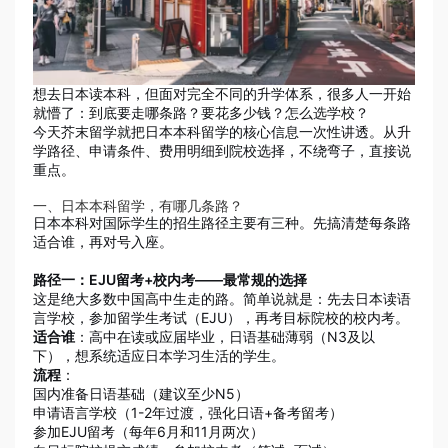
想去日本读本科，但面对完全不同的升学体系，很多人一开始
就懵了：到底要走哪条路？要花多少钱？怎么选学校？
今天芥末留学就把日本本科留学的核心信息一次性讲透。从升
学路径、申请条件、费用明细到院校选择，不绕弯子，直接说
重点。
一、日本本科留学，有哪几条路？
日本本科对国际学生的招生路径主要有三种。先搞清楚每条路
适合谁，再对号入座。
路径一：EJU留考+校内考——最常规的选择
这是绝大多数中国高中生走的路。简单说就是：先去日本读语
言学校，参加留学生考试（EJU），再考目标院校的校内考。
适合谁
：高中在读或应届毕业，日语基础薄弱（N3及以
下），想系统适应日本学习生活的学生。
流程
：
国内准备日语基础（建议至少N5）
申请语言学校（1-2年过渡，强化日语+备考留考）
参加EJU留考（每年6月和11月两次）