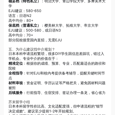
稳妥档（特色私立）
：明治大学、青山学院大学、多摩美术大
学
EJU建议：580-650
语言：日语N2
高中均分：80+
保底档（普通私立）
：樱美林大学、拓殖大学、帝京大学
EJU建议：500-580，或日语N3
高中均分：70+
部分院校接受国内直招，无需EJU
五、为什么建议找中介规划？
日本本科申请流程繁琐，很多DIY学生因信息差踩坑，错过入
学机会。专业中介的价值在于：
精准定位
：根据你的成绩、预算、专业，匹配最适合的路径和
院校
全程指导
：针对EJU和校内考提供备考辅导，提醒关键时间节
点
材料审核
：资金证明、学历认证等严格把关，避免因材料问题
被拒
后续服务
：行前指导、住宿安排、签证办理一条龙，省心省力
芥末留学小结
日本本科留学性价比高、文化适配度强，但申请流程的“细节
决定成败”。建议至少提前1-2年开始规划。