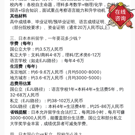
校内考：各校自主命题，理科多考数学+物理/化学，文科多考
国语+综合知识，面试重点考察语言能力和升学动机
其他材料
高中成绩单、毕业证明/预毕业证明、语言成绩证明、推荐信
（部分院校要求）、资金证明（通常20万人民币以上）
三、日本本科留学，一年要花多少钱？
学费（每年）
国公立大学：约3.5万人民币
私立大学：文科/商科4-8万，理科/艺术类6-12万
语言学校（如走EJU路径）：每年4-6万
生活费（每年）
东京地区：约6-9.6万人民币（月均5000-8000）
地方城市：约3.6-6万人民币（月均3000-5000）
总费用估算
国公立（EJU路径）：语言学校1年+本科4年+生活费5年，约
32-68万人民币
私立（EJU路径）：约38-102万人民币
SGU路径（直申）：本科4年+生活费4年，约25-86万人民币
省钱提醒
：日本允许留学生合法打工，每周28小时，每月可赚
3000-6000人民币，能覆盖部分生活费。国公立和部分私立
大学奖学金丰富，成绩优异者可减免学费。
四、日本国公立vs私立，院校怎么选？