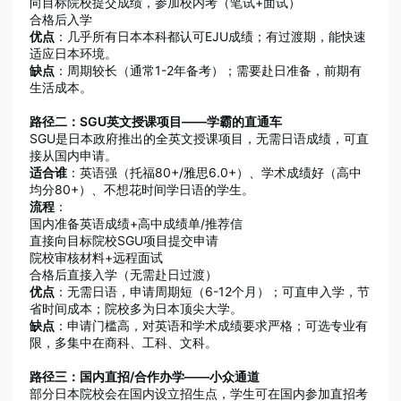
向目标院校提交成绩，参加校内考（笔试+面试）
合格后入学
优点
：几乎所有日本本科都认可EJU成绩；有过渡期，能快速
适应日本环境。
缺点
：周期较长（通常1-2年备考）；需要赴日准备，前期有
生活成本。
路径二：SGU英文授课项目——学霸的直通车
SGU是日本政府推出的全英文授课项目，无需日语成绩，可直
接从国内申请。
适合谁
：英语强（托福80+/雅思6.0+）、学术成绩好（高中
均分80+）、不想花时间学日语的学生。
流程
：
国内准备英语成绩+高中成绩单/推荐信
直接向目标院校SGU项目提交申请
院校审核材料+远程面试
合格后直接入学（无需赴日过渡）
优点
：无需日语，申请周期短（6-12个月）；可直申入学，节
省时间成本；院校多为日本顶尖大学。
缺点
：申请门槛高，对英语和学术成绩要求严格；可选专业有
限，多集中在商科、工科、文科。
路径三：国内直招/合作办学——小众通道
部分日本院校会在国内设立招生点，学生可在国内参加直招考