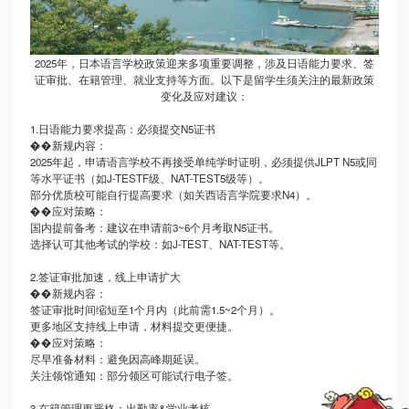
2025年，日本语言学校政策迎来多项重要调整，涉及日语能力要求、签
证审批、在籍管理、就业支持等方面。以下是留学生须关注的最新政策
变化及应对建议：
1.日语能力要求提高：必须提交N5证书
��新规内容：
2025年起，申请语言学校不再接受单纯学时证明，必须提供JLPT N5或同
等水平证书（如J-TESTF级、NAT-TEST5级等）。
部分优质校可能自行提高要求（如关西语言学院要求
N4）。
��应对策略：
国内提前备考：建议在申请前
3
~6个月考取N5证书。
选择认可其他考试的学校：如
J
-TEST、NAT-TEST等。
2.签证审批加速，线上申请扩大
��新规内容：
签证审批时间缩短至
1个月内（此前需1.5
~2个月）。
更多地区支持线上申请，材料提交更便捷。
��应对策略：
尽早准备材料：避免因高峰期延误。
关注领馆通知：部分领区可能试行电子签。
3.在籍管理更严格：出勤率&学业考核