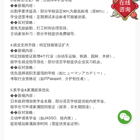
��新规内容：
出勤率要求提高：部分学校设定
90%为最低标准（原80%）。
学业进度考核：定期测试未达标者可能被劝退。
��应对策略：
避免无故缺勤，打工时间合理安排。
主动参加补习：部分学校提供免费辅导。
4.就业支持升级：特定技能签证扩大
��新规内容：
特定技能签证新增
4个行业（自动车运输、铁路、园林、木材）。
留学生就业指导强化：部分语言学校提供企业实习机会。
��应对策略：
优先选择就职支援强的学校（如ヒューマンアカデミー）。
考取行业资格证（如
ITPassport、介护初任者）。
5.奖学金&家属政策优化
��新规内容：
日本政府增加奖学金名额，部分语言学校提供校内奖学金。
留学生可申请家属陪同签证（探亲，非长期陪读）。
��应对策略：
主动申请奖学金（如
JASSO、校内奖）。
提前规划家属探亲时间（需提供资金证明）