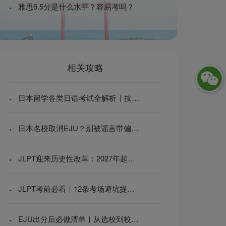
·
雅思6.5分是什么水平？容易考吗？
相关攻略
·
日本留学各类日语考试全解析｜按需备考，别在无关考试上浪费时间 | 日本留学
·
日本名校取消EJU？别被谣言带偏，先搞清楚EJU到底是什么 | 日本留学
·
JLPT迎来历史性改革：2027年起增加考试次数、引入线上考试，日语能力考试进入新时代 | 日本留学
·
JLPT考前必看｜12条考场避坑提醒，少带一样都进不去 | 日本留学
·
EJU出分后必做清单｜从选校到校内考，5个步骤走稳日本升学路 | 日本留学