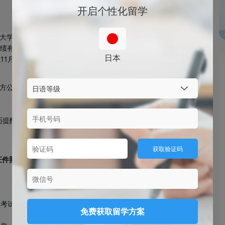
开启个性化留学
本大学本科（学部）的重要参考依据。该考试由日本学生支援
，成绩有效期为2年。对于计划在日本参加考试的同学来说，掌
日本
以11月考试为例，梳理最新信息，助你顺利报考。
官方公告为准）
日历提醒，并尽早准备证件及材料。
获取验证码
证件照
3张。
在考试结束后仍有
至少6个月
以上。
免费获取留学方案