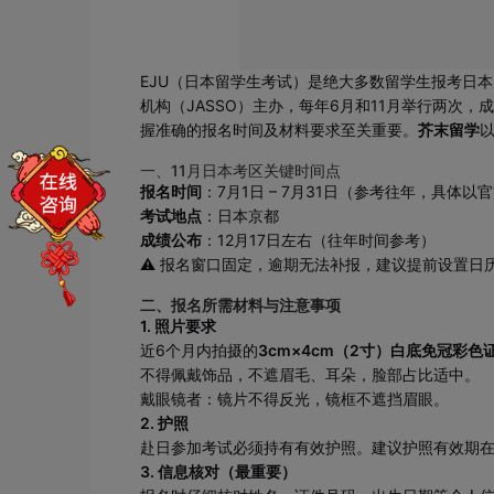
EJU（日本留学生考试）是绝大多数留学生报考日
机构（JASSO）主办，每年6月和11月举行两次
握准确的报名时间及材料要求至关重要。
芥末留学
一、11月日本考区关键时间点
报名时间
：7月1日 – 7月31日（参考往年，具体以
考试地点
：日本京都
成绩公布
：12月17日左右（往年时间参考）
⚠️ 报名窗口固定，逾期无法补报，建议提前设置
二、
报名所需材料与注意事项
1. 照片要求
近6个月内拍摄的
3cm×4cm（2寸）白底免冠彩色
不得佩戴饰品，不遮眉毛、耳朵，脸部占比适中。
戴眼镜者：镜片不得反光，镜框不遮挡眉眼。
2. 护照
赴日参加考试必须持有有效护照。建议护照有效期
3. 信息核对（最重要）