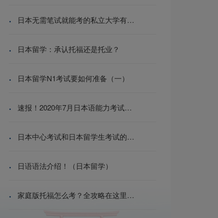
·
日本无需笔试就能考的私立大学有哪些？无需日语等级和留考成绩就能考的有哪些？
·
日本留学：承认托福还是托业？
·
日本留学N1考试要如何准备（一）
·
速报！2020年7月日本语能力考试（JLPT）取消
·
日本中心考试和日本留学生考试的区别
·
日语语法介绍！（日本留学）
·
家庭版托福怎么考？全攻略在这里！想考日本名校的同学看过来啦~