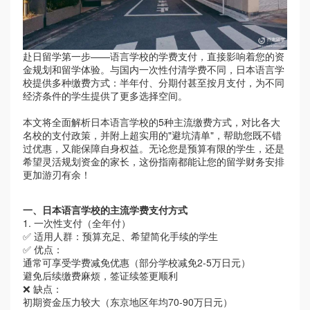
赴日留学第一步
——语言学校的学费支付，直接影响着您的资
金规划和留学体验。与国内一次性付清学费不同，日本语言学
校提供多种缴费方式：半年付、分期付甚至按月支付，为不同
经济条件的学生提供了更多选择空间。
本文将全面解析日本语言学校的
5种主流缴费方式，对比各大
名校的支付政策，并附上超实用的"避坑清单"，帮助您既不错
过优惠，又能保障自身权益。无论您是预算有限的学生，还是
希望灵活规划资金的家长，这份指南都能让您的留学财务安排
更加游刃有余！
一、日本语言学校的主流学费支付方式
1. 一次性支付（全年付）
✅ 适用人群：预算充足、希望简化手续的学生
✅ 优点：
通常可享受学费减免优惠（部分学校减免
2-5万日元）
避免后续缴费麻烦，签证续签更顺利
❌ 缺点：
初期资金压力较大（东京地区年均
70-90万日元）