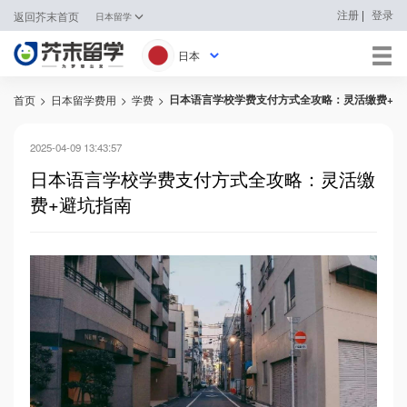
|
注册
登录
返回芥末首页
日本留学
日本
日本语言学校学费支付方式全攻略：灵活缴费+避
首页
>
日本留学费用
>
学费
>
日本
韩国
2025-04-09 13:43:57
日本语言学校学费支付方式全攻略：灵活缴
英国
费+避坑指南
新加坡
马来西亚
澳大利亚
中国香港