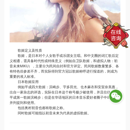
歌姬定义及性质
歌姬，是日本对个人女歌手或乐团女主唱。和中文圈的词汇歌后定
义相通，需具备时代性或特殊意义（例如自卫队歌姬，和虚拟人物：初
音未来
MIKU），主要分为民间自封和官方评定。民间歌姬数量繁多、各
有特色但参差不齐，而实际得到官方冠以歌姬称呼进行报道的，则成为
重要的准入标准。
日本歌姬应用
例如平成四大歌姬：滨崎步、宇多田光、仓木麻衣和安室奈美惠，
出自一家杂志的评选，实际在日本这个称号极少被使用，并且往往指代
平成第一歌姬滨崎步；但是在华语地区的日本音乐爱好者圈子中却经常
并列提到和使用。
包括奥村初音也都有歌姬之称。
同时歌姬可能指以初音未来为代表的虚拟歌姬。