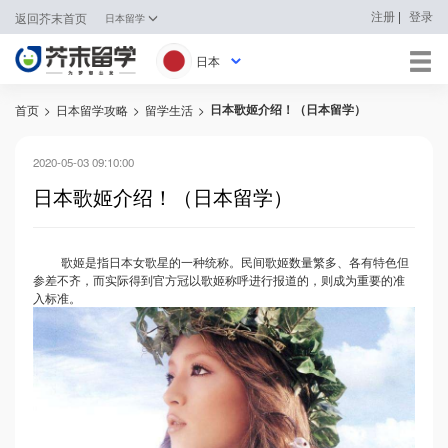
|
注册
登录
返回芥末首页
日本留学
日本
日本歌姬介绍！（日本留学）
首页
>
日本留学攻略
>
留学生活
>
日本
韩国
2020-05-03 09:10:00
日本歌姬介绍！（日本留学）
英国
新加坡
歌姬是指日本女歌星的一种统称。民间歌姬数量繁多、各有特色但
参差不齐，而实际得到官方冠以歌姬称呼进行报道的，则成为重要的准
马来西亚
入标准。
澳大利亚
中国香港