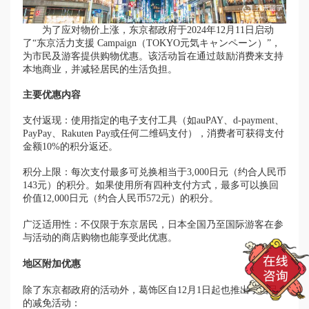
为了应对物价上涨，东京都政府于2024年12月11日启动
了“东京活力支援 Campaign（TOKYO元気キャンペーン）”，
为市民及游客提供购物优惠。该活动旨在通过鼓励消费来支持
本地商业，并减轻居民的生活负担。
主要优惠内容
支付返现：使用指定的电子支付工具（如auPAY、d-payment、
PayPay、Rakuten Pay或任何二维码支付），消费者可获得支付
金额10%的积分返还。
积分上限：每次支付最多可兑换相当于3,000日元（约合人民币
143元）的积分。如果使用所有四种支付方式，最多可以换回
价值12,000日元（约合人民币572元）的积分。
广泛适用性：不仅限于东京居民，日本全国乃至国际游客在参
与活动的商店购物也能享受此优惠。
地区附加优惠
除了东京都政府的活动外，葛饰区自12月1日起也推出了自己
的减免活动：