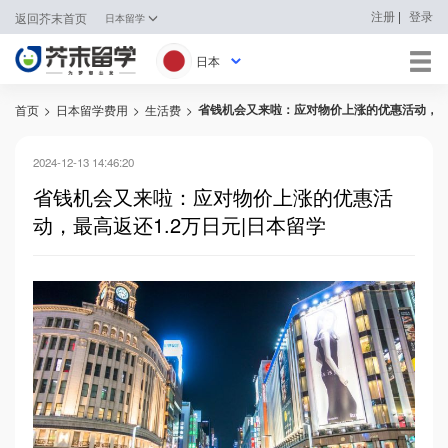
|
注册
登录
返回芥末首页
日本留学
日本
省钱机会又来啦：应对物价上涨的优惠活动，最高
首页
>
日本留学费用
>
生活费
>
日本
韩国
2024-12-13 14:46:20
省钱机会又来啦：应对物价上涨的优惠活
英国
动，最高返还1.2万日元|日本留学
新加坡
马来西亚
澳大利亚
中国香港