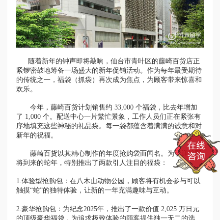
随着新年的钟声即将敲响，仙台市青叶区的藤崎百货店正
紧锣密鼓地筹备一场盛大的新年促销活动。作为每年最受期待
的传统之一，福袋（抓袋）再次成为焦点，为顾客带来惊喜和
欢乐。
今年，藤崎百货计划销售约 33,000 个福袋，比去年增加
了 1,000 个。配送中心一片繁忙景象，工作人员们正在紧张有
序地填充这些神秘的礼品袋。每一袋都蕴含着满满的诚意和对
新年的祝福。
藤崎百货以其精心制作的年度抢购袋而闻名。为了迎接即
将到来的蛇年，特别推出了两款引人注目的福袋：
1.体验型抢购包：在八木山动物公园，顾客将有机会参与可以
触摸“蛇”的独特体验，让新的一年充满趣味与互动。
2.豪华抢购包：为纪念2025年，推出了一款价值 2,025 万日元
的顶级豪华福袋，为追求极致体验的顾客提供独一无二的选