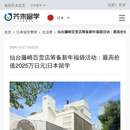
|
注册
登录
返回芥末首页
日本留学
日本
仙台藤崎百货店筹备新年福袋活动：最高价值20
首页
>
日本留学费用
>
生活费
>
日本
韩国
2024-12-27 16:22:51
仙台藤崎百货店筹备新年福袋活动：最高价
英国
值2025万日元|日本留学
新加坡
马来西亚
澳大利亚
中国香港