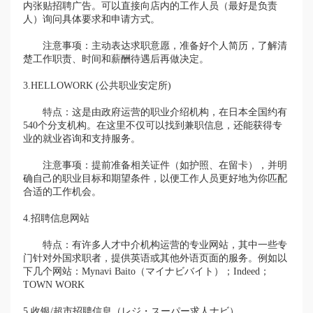
内张贴招聘广告。可以直接向店内的工作人员（最好是负责
人）询问具体要求和申请方式。
注意事项：主动表达求职意愿，准备好个人简历，了解清
楚工作职责、时间和薪酬待遇后再做决定。
3.HELLOWORK (公共职业安定所)
特点：这是由政府运营的职业介绍机构，在日本全国约有
540个分支机构。在这里不仅可以找到兼职信息，还能获得专
业的就业咨询和支持服务。
注意事项：提前准备相关证件（如护照、在留卡），并明
确自己的职业目标和期望条件，以便工作人员更好地为你匹配
合适的工作机会。
4.招聘信息网站
特点：有许多人才中介机构运营的专业网站，其中一些专
门针对外国求职者，提供英语或其他外语页面的服务。例如以
下几个网站：
Mynavi Baito（マイナビバイト）；
Indeed；
TOWN WORK
5.收银/超市招聘信息（レジ・スーパー求人ナビ）