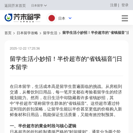
|
注册
登录
返回芥末首页
日本留学
日本
留学生活小妙招！半价超市的“省钱福音”|日
首页
>
日本留学攻略
>
留学生活
>
日本
韩国
2025-12-22 17:25:36
留学生活小妙招！半价超市的“省钱福音”|日
英国
本留学
新加坡
在日本留学，生活成本高是留学生普遍面临的挑战。从房租到
马来西亚
交通，从餐饮到日用品，每一笔开支都在考验着留学生的经济
规划能力。然而，
在日生活中却
隐藏着许多省钱妙招，其
澳大利亚
中
"
半价超市
"
堪称留学生群体的
"
省钱福音
"
。这些超市通过特
定时段的折扣策略，让留学生能以半价甚至更低的价格购入新
中国香港
鲜食材和日用品，既能保证生活质量，又能有效控制预算。
一、半价超市的黄金时段与核心逻辑
日本超市的折扣机制遵循严格的
"
时间规则
"
，通常分为两个阶