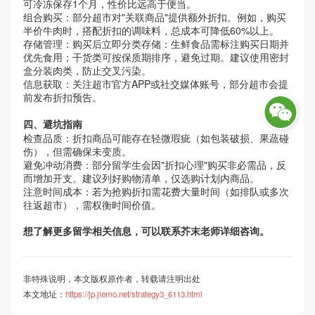
可冷冻保存
1
个月，性价比远高于便当。
组合购买：部分超市对
"
关联商品
"
提供额外折扣。例如，购买
半价牛肉时，搭配折扣的调味料，总成本可降低
60%
以上。
存储管理：购买后立即分类存储：生鲜食品需标注购买日期并
优先食用；干货类可按保质期排序，避免过期。建议使用密封
盒分装肉类，防止交叉污染。
信息获取：关注超市官方
APP
或社交媒体账号，部分超市会提
前发布折扣预告。
四、避坑指南
检查品质：折扣商品可能存在轻微瑕疵（如包装破损、果蔬碰
伤），但需确保未变质。
避免冲动消费：部分留学生会因
"
折扣心理
"
购买非必需品，反
而增加开支。建议列好购物清单，仅选购计划内商品。
注意时间成本：若为抢购折扣需花费大量时间（如排队或多次
往返超市），需权衡时间价值。
想了解更多留学相关信息，可以联系芥末老师详细咨询。
非特殊说明，本文版权原作者，转载请注明出处
本文地址：
https://jp.jiemo.net/strategy3_6113.html