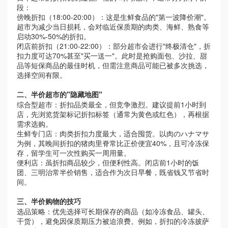
段：
傍晚折扣（
18:00-20:00
）：这是生鲜食品的
"
第一波降价潮
"
。
超市为减少当日损耗，会对临近保质期的肉类、海鲜、熟食等
启动
30%-50%
的折扣。
闭店前折扣（
21:00-22:00
）：部分超市会进行
"
终极清仓
"
，折
扣力度可达
70%
甚至
"
买一送一
"
。此时是抢购面包、沙拉、甜
品等短保商品的最佳时机，但需注意商品可能已被多次挑选，
选择空间有限。
二、半价超市的
"
隐藏地图
"
综合型超市：折扣品类最全，但竞争激烈。建议提前
1
小时到
店，先浏览货架标记折扣标签（通常为黄色或红色），再根据
需求选购。
生鲜专门店：肉类折扣力度最大，适合囤货。以肉のハナマサ
为例，其晚间折扣的猪肉里脊常比正价便宜
40%
，且可冷冻保
存，留学生可一次性购买一周用量。
便利店：虽折扣商品较少，但便利性高。闭店前
1
小时的饭
团、三明治常半价销售，适合作为次日早餐，既省钱又节省时
间。
三、半价购物的
技巧
选品策略：优先选择可长期保存的商品（如冷冻食品、罐头、
干货），避免因保质期压力被迫浪费。例如，折扣的冷冻披萨